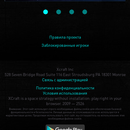
Правила проекта
Заблокированные игроки
Xcraft Inc
528 Seven Bridge Road Suite 116 East Stroudsburg PA 18301 Monroe
Связь с администрацией
Политика конфиденциальности
Условия использования
XCraft is a space strategy without installation: play right in your
browser.
2009 — 2526
Внимание: Этот сайт использует строго необходимые файлы cookie для обеспечения базовой
функциональности и безопасности. Личные данные не отслеживаются и не используются в
маркетинговых целях. Продолжая использовать этот сайт, вы соглашаетесь на использование этих
необходимых файлов cookie.