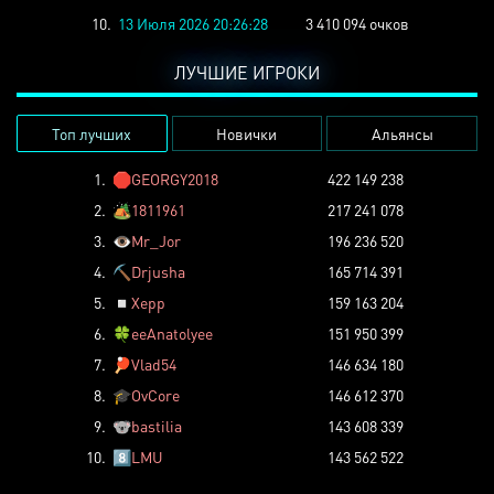
10.
13 Июля 2026 20:26:28
3 410 094 очков
ЛУЧШИЕ ИГРОКИ
Топ лучших
Новички
Альянсы
1.
🛑
GEORGY2018
422 149 238
2.
🏕️
1811961
217 241 078
3.
👁️
Mr_Jor
196 236 520
4.
⛏️
Drjusha
165 714 391
5.
◽
Xepp
159 163 204
6.
🍀
eeAnatolyee
151 950 399
7.
🏓
Vlad54
146 634 180
8.
🎓
OvCore
146 612 370
9.
🐨
bastilia
143 608 339
10.
8️⃣
LMU
143 562 522