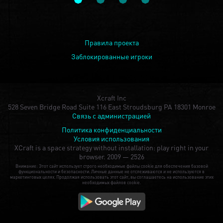
Правила проекта
Заблокированные игроки
Xcraft Inc
528 Seven Bridge Road Suite 116 East Stroudsburg PA 18301 Monroe
Связь с администрацией
Политика конфиденциальности
Условия использования
XCraft is a space strategy without installation: play right in your
browser.
2009 — 2526
Внимание: Этот сайт использует строго необходимые файлы cookie для обеспечения базовой
функциональности и безопасности. Личные данные не отслеживаются и не используются в
маркетинговых целях. Продолжая использовать этот сайт, вы соглашаетесь на использование этих
необходимых файлов cookie.