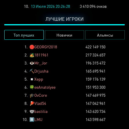
10.
13 Июля 2026 20:26:28
3 410 094 очков
ЛУЧШИЕ ИГРОКИ
Топ лучших
Новички
Альянсы
1.
🛑
GEORGY2018
422 149 150
2.
🏕️
1811961
217 324 657
3.
👁️
Mr_Jor
196 315 472
4.
⛏️
Drjusha
165 695 941
5.
◽
Xepp
159 176 139
6.
🍀
eeAnatolyee
151 953 300
7.
🎓
OvCore
147 469 975
8.
🏓
Vlad54
147 042 961
9.
🐨
bastilia
143 620 734
10.
8️⃣
LMU
143 598 667