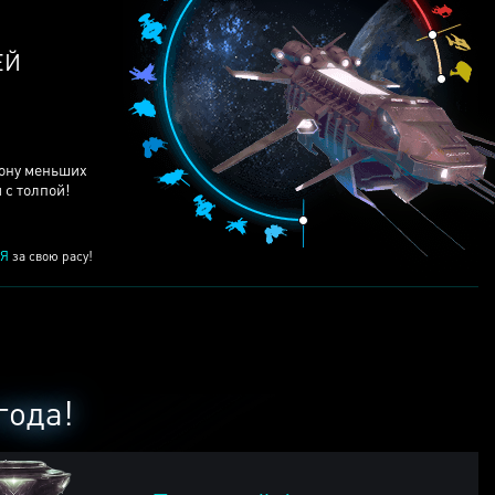
ЕЙ
рону меньших
 с толпой!
Я
за свою расу!
года!