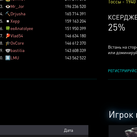
Тоссы - 1940
3.
👁️
Mr_Jor
196 236 520
4.
⛏️
Drjusha
165 714 391
КСЕРДЖ
5.
◽
Xepp
159 163 204
25%
6.
🍀
eeAnatolyee
151 950 399
7.
🏓
Vlad54
146 634 180
8.
🎓
OvCore
146 612 370
Встань на сто
9.
🐨
bastilia
143 608 339
или доминируй
0.
8️⃣
LMU
143 562 522
РЕГИСТРИРУЙС
Игрок 
Дата