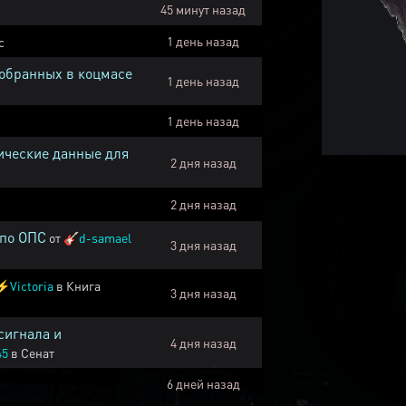
45 минут назад
1 день назад
с
собранных в коцмасе
1 день назад
1 день назад
ические данные для
2 дня назад
2 дня назад
 по ОПС
от
🎸
d-samael
3 дня назад
⚡
Victoria
в
Книга
3 дня назад
сигнала и
4 дня назад
45
в
Сенат
6 дней назад