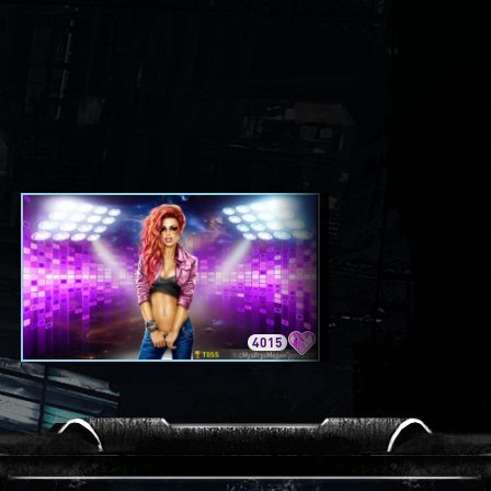
4015
3420