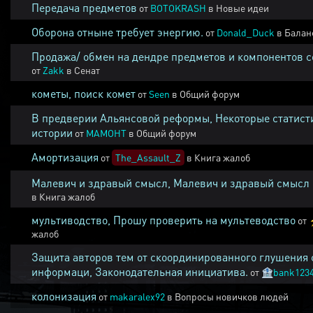
Передача предметов
от
BOTOKRASH
в
Новые идеи
Оборона отныне требует энергию.
от
Donald_Duck
в
Балан
Продажа/ обмен на дендре предметов и компонентов 
от
Zakk
в
Сенат
кометы, поиск комет
от
Seen
в
Общий форум
В предверии Альянсовой реформы, Некоторые статист
истории
от
MAMOHT
в
Общий форум
Амортизация
от
The_Assault_Z
в
Книга жалоб
Малевич и здравый смысл, Малевич и здравый смысл
в
Книга жалоб
мультиводство, Прошу проверить на мультеводство
от
жалоб
Защита авторов тем от скоординированного глушения 
информаци, Законодательная инициатива.
от
🏦
bank123
колонизация
от
makaralex92
в
Вопросы новичков людей