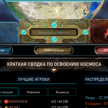
ков
1940 игроков
81
КРАТКАЯ СВОДКА ПО ОСВОЕНИЮ КОСМОСА
ЛУЧШИЕ ИГРОКИ
РАСПРЕДЕЛ
п лучших
Новички
Альянсы
Люди - 22 28
1.
🛑
GEORGY2018
422 149 238
Ксерджи - 81
2.
🏕️
1811961
217 241 078