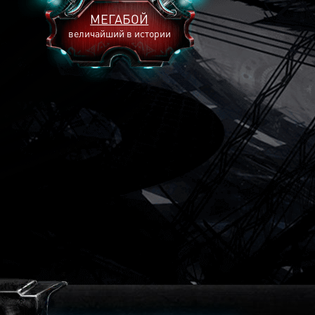
МЕГАБОЙ
величайший в истории
2893
2269
2240