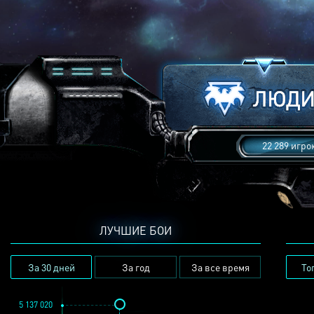
22 289 игро
ЛУЧШИЕ БОИ
За 30 дней
За год
За все время
То
5 137 020