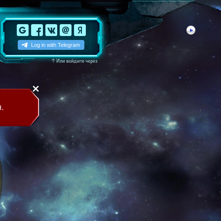
↑
Или войдите через
.