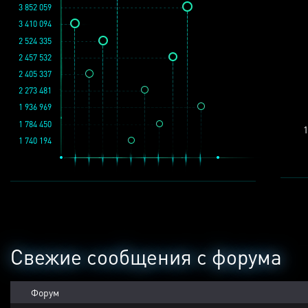
3 852 059
3 410 094
2 524 335
2 457 532
2 405 337
2 273 481
1 936 969
1 784 450
1
1 740 194
Свежие сообщения с форума
Форум