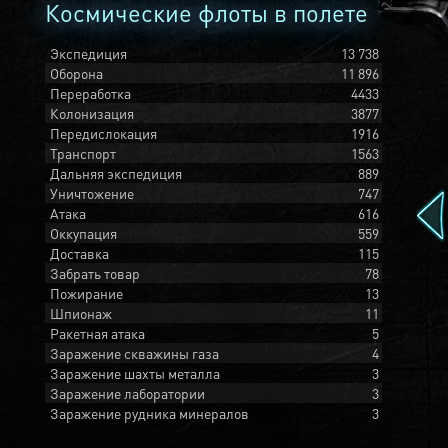
Космические флоты в полете
Экспедиция
13 738
Оборона
11 896
Переработка
4433
Колонизация
3877
Передислокация
1916
Транспорт
1563
Дальняя экспедиция
889
Уничтожение
747
Атака
616
Оккупация
559
Доставка
115
Забрать товар
78
Пожирание
13
Шпионаж
11
Ракетная атака
5
Заражение скважины газа
4
Заражение шахты металла
3
Заражение лаборатории
3
Заражение рудника минералов
3