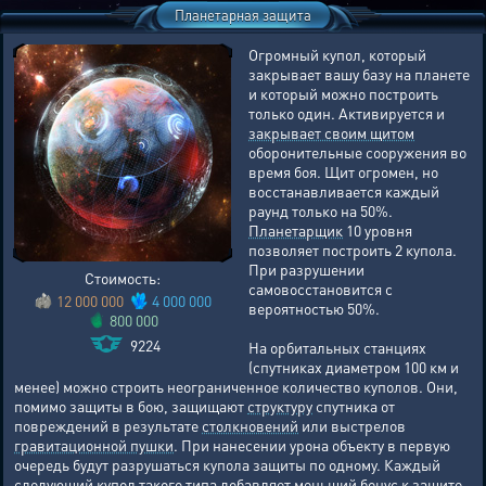
Планетарная защита
Огромный купол, который
закрывает вашу базу на планете
и который можно построить
только один. Активируется и
закрывает своим щитом
оборонительные сооружения во
время боя. Щит огромен, но
восстанавливается каждый
раунд только на 50%.
Планетарщик
10 уровня
позволяет построить 2 купола.
При разрушении
Стоимость:
самовосстановится с
12 000 000
4 000 000
вероятностью 50%.
800 000
9224
На орбитальных станциях
(спутниках диаметром 100 км и
менее) можно строить неограниченное количество куполов. Они,
помимо защиты в бою, защищают
структуру
спутника от
повреждений в результате
столкновений
или выстрелов
гравитационной пушки
. При нанесении урона объекту в первую
очередь будут разрушаться купола защиты по одному. Каждый
следующий купол такого типа добавляет меньший бонус к защите