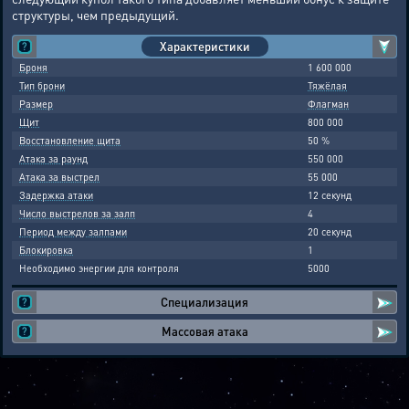
структуры, чем предыдущий.
Характеристики
Броня
1 600 000
Тип брони
Тяжёлая
Размер
Флагман
Щит
800 000
Восстановление щита
50 %
Атака за раунд
550 000
Атака за выстрел
55 000
Задержка атаки
12 секунд
Число выстрелов за залп
4
Период между залпами
20 секунд
Блокировка
1
Необходимо энергии для контроля
5000
Специализация
Массовая атака